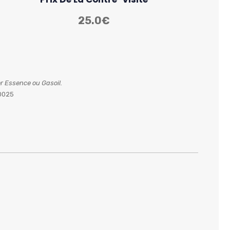
25.0€
er Essence ou Gasoil.
00025