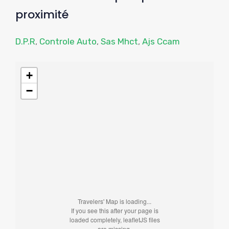
proximité
D.P.R
,
Controle Auto
,
Sas Mhct
,
Ajs Ccam
+
−
Travelers' Map is loading...
If you see this after your page is
loaded completely, leafletJS files
are missing.