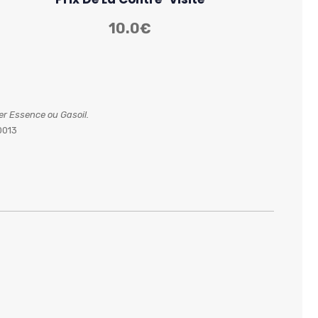
10.0€
ier Essence ou Gasoil.
0013