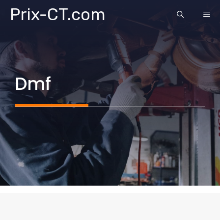
Aller
Prix-CT.com
ME
au
contenu
Dmf