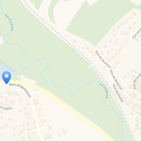
Travelers' Map is loading...
If you see this after your page is loaded completely, leafletJS files are missing.