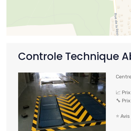
Controle Technique A
Centre
📈 Pri
🔧 Pri
⭐ Avis 