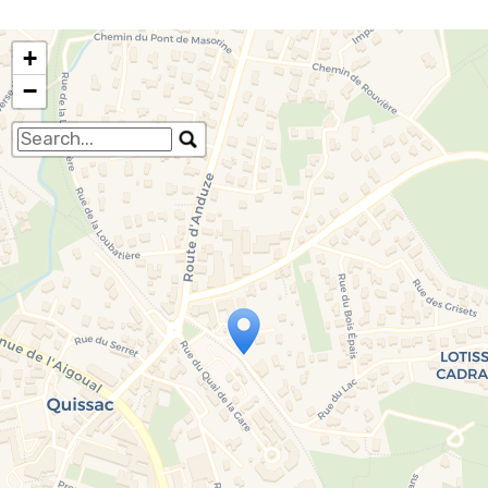
+
−
Travelers' Map is loading...
If you see this after your page is loaded
completely, leafletJS files are missing.