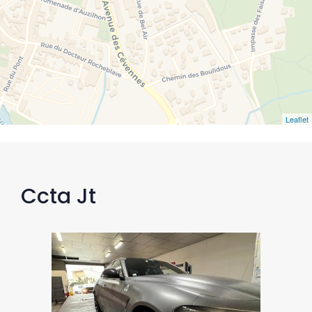
Leaflet
Ccta Jt