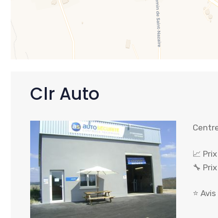
Clr Auto
Centre
📈 Pri
🔧 Pri
⭐ Avis 