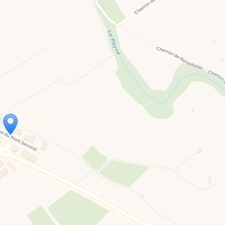
Travelers' Map is loading...
If you see this after your page is loaded completely, leafletJS files are missing.