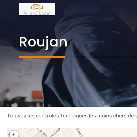
Aller
au
contenu
Roujan
Trouvez les contrôles techniques les moins chers de vo
+