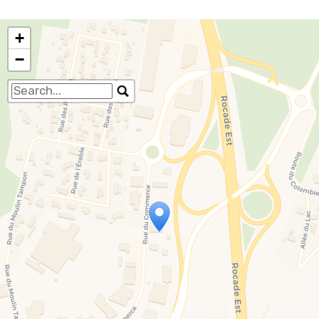
+
−
Travelers' Map is loading...
If you see this after your page is loaded
completely, leafletJS files are missing.