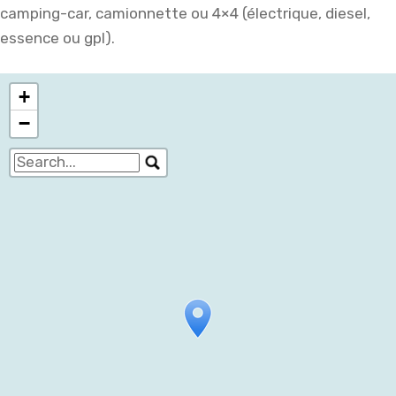
camping-car, camionnette ou 4×4 (électrique, diesel,
essence ou gpl).
+
−
Travelers' Map is loading...
If you see this after your page is loaded
completely, leafletJS files are missing.