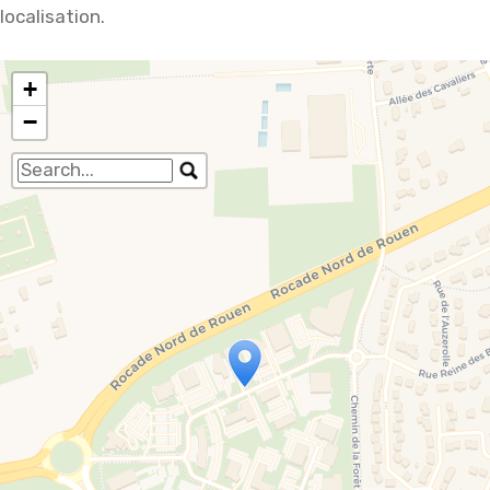
localisation.
+
−
Travelers' Map is loading...
If you see this after your page is loaded
completely, leafletJS files are missing.