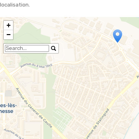
localisation.
+
−
Travelers' Map is loading...
If you see this after your page is loaded
completely, leafletJS files are missing.